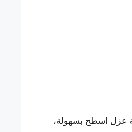
كة عزل اسطح بسهولة،