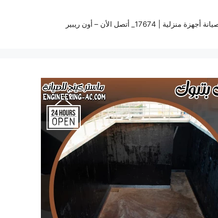
زة منزلية | 17674_ أتصل الأن – أون ريبير