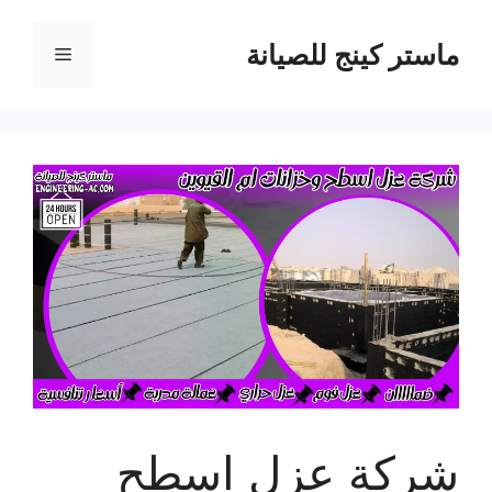
نتقل
لى
ماستر كينج للصيانة
القائمة
لمحتوى
شركة عزل اسطح