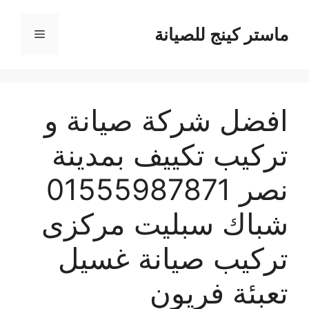
نتقل
لى
ماستر كينج للصيانة
القائمة
لمحتوى
افضل شركة صيانة و
تركيب تكييف بمدينة
نصر 01555987871
شباك سبليت مركزى
تركيب صيانة غسيل
تعبئة فريون