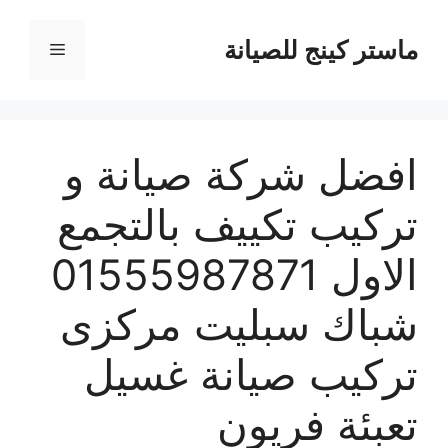
نتقل
لى
ماستر كينج للصيانة
القائمة
لمحتوى
افضل شركة صيانة و
تركيب تكييف بالتجمع
الاول 01555987871
شباك سبليت مركزى
تركيب صيانة غسيل
تعبئة فريون