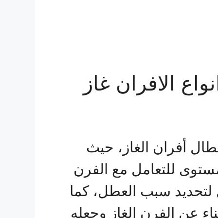
واع الافران غاز
طال أفران الغاز، حيث
توى للتعامل مع الفرن
لتحديد سبب العطل، كما
ء عن الفرن الغاز وجعله