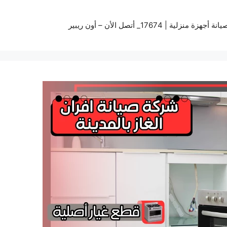
زة منزلية | 17674_ أتصل الأن – أون ريبير