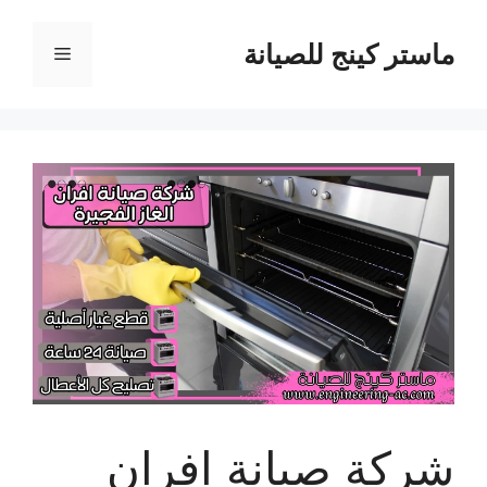
نتقل
لى
ماستر كينج للصيانة
القائمة
لمحتوى
شركة صيانة افران