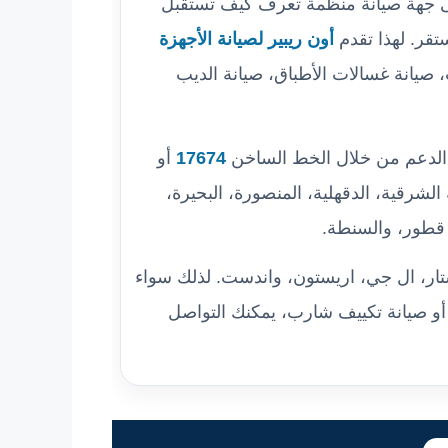
لى جهة صيانة منظمة تعرف كيف تستقبل
تقر. لهذا تقدم
أون ريبير لصيانة الأجهزة
 صيانة غسالات الأطباق، صيانة الديب
ر الدعم من خلال الخط الساخن
17674
أو
شرقية، الدقهلية، المنصورة، البحيرة،
 قطور، والسنطة.
ستار، ال جي، اريستون، واندست. لذلك سواء
أو صيانة تكييف شارب، يمكنك التواصل