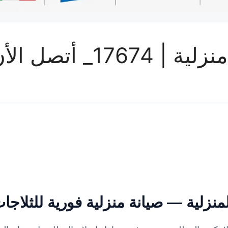
الأن – أون ريبير
لمنزلية — صيانة منزلية فورية للثلاجا