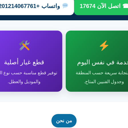
 اتصل الآن 17674
واتساب +201214067761
دمة في نفس اليوم
قطع غيار أصلية
تجابة سريعة حسب المنطقة
توفير قطع مناسبة حسب نوع ال
وجدول الفنيين المتاح.
والموديل والعطل.
من نحن