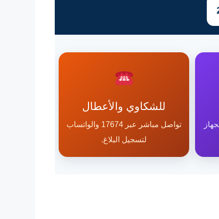
للشكاوي والأعطال
جهاز
تواصل مباشر عبر 17674 والواتساب
لتسجيل البلاغ.