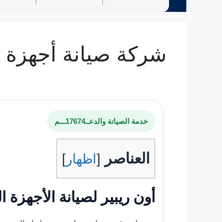
شركة صيانة أجهزة منزلية | 17674_ أتصل 
خدمة الصيانة والدعــ17674ـــم
العناصر
[
اظهار
]
أون ريبير لصيانة الأجهزة ا