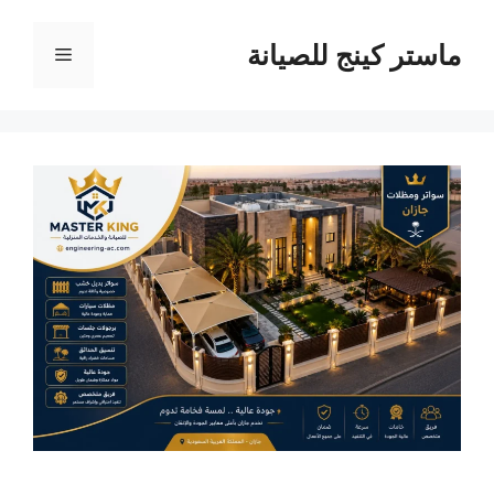
نتقل
لى
ماستر كينج للصيانة
القائمة
لمحتوى