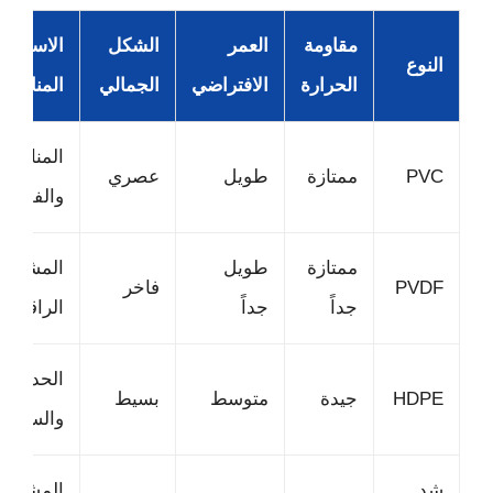
مقاومة
العمر
الشكل
الاستخدا
النوع
الحرارة
الافتراضي
الجمالي
المناسب
المنازل
PVC
ممتازة
طويل
عصري
والفلل
ممتازة
طويل
المشاريع
PVDF
فاخر
جداً
جداً
الراقية
الحدائق
HDPE
جيدة
متوسط
بسيط
والساحا
شد
المشاريع