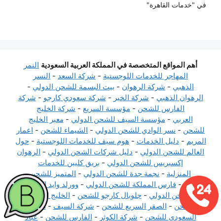
في "خدمات القاهرة"
أهم المواقع المتخصصة في المملكة العربية السعودية
النمر
المهاجر للخدمات اللوجستية
-
شركة السعد
-
النسر
الذهبي
-
شركة الرهوان
-
بيت البسمة للشحن الدولي
-
الرهوان الذهبي
-
شركة الخير
-
شركة سعودي كارجو
-
شركة
الفارس للشحن
-
مؤسسة السريع
-
شركة الخليج
العربي
-
مؤسسة السيف للشحن الدولي
-
معبر الخليج
للشحن
-
نسر الوادي للشحن الدولي
-
الشيماء للشحن
-
اعمار
المريم
-
دليل الخدمات
-
هوم سيف للخدمات اللوجستية
-
حول
العالم للشحن الدولي
-
دليل شركات الشحن الدولي
-
الرهوان
إكسبريس للشحن الدولي
-
بريق كليين للخدمات
المنزلية
-
نجمة جدة للشحن الدولي
-
المتميز للشحن
الدولي
-
فارس المملكة للشحن الدولي
-
وورلد وايد إكسبريس
للشحن الدولي
-
جلوبال كارجو للشحن
-
الخليج الدولي
للشحن
-
الصقر السريع للشحن
-
شركة السيف
-
المركز
السعودي للشحن
-
شركة الكوثر
-
الفارس للشحن
-
عباد