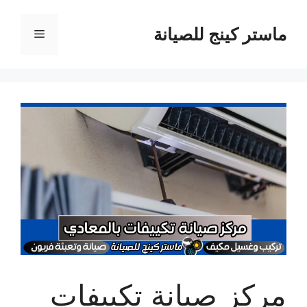
نتقل
لى
ماستر كينج للصيانة
القائمة
لمحتوى
مركز صيانة تكييفات