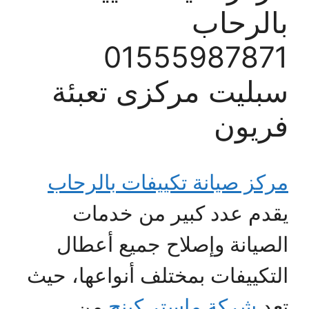
بالرحاب
01555987871
سبليت مركزى تعبئة
فريون
مركز صيانة تكييفات بالرحاب
يقدم عدد كبير من خدمات
الصيانة وإصلاح جميع أعطال
التكييفات بمختلف أنواعها، حيث
تعد
شركة ماستر كينج
من