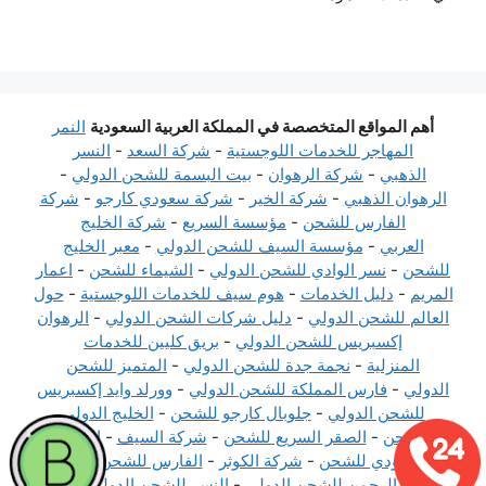
أهم المواقع المتخصصة في المملكة العربية السعودية
النمر
المهاجر للخدمات اللوجستية
-
شركة السعد
-
النسر
الذهبي
-
شركة الرهوان
-
بيت البسمة للشحن الدولي
-
الرهوان الذهبي
-
شركة الخير
-
شركة سعودي كارجو
-
شركة
الفارس للشحن
-
مؤسسة السريع
-
شركة الخليج
العربي
-
مؤسسة السيف للشحن الدولي
-
معبر الخليج
للشحن
-
نسر الوادي للشحن الدولي
-
الشيماء للشحن
-
اعمار
المريم
-
دليل الخدمات
-
هوم سيف للخدمات اللوجستية
-
حول
العالم للشحن الدولي
-
دليل شركات الشحن الدولي
-
الرهوان
إكسبريس للشحن الدولي
-
بريق كليين للخدمات
المنزلية
-
نجمة جدة للشحن الدولي
-
المتميز للشحن
الدولي
-
فارس المملكة للشحن الدولي
-
وورلد وايد إكسبريس
للشحن الدولي
-
جلوبال كارجو للشحن
-
الخليج الدولي
للشحن
-
الصقر السريع للشحن
-
شركة السيف
-
المركز
السعودي للشحن
-
شركة الكوثر
-
الفارس للشحن
-
عباد
الرحمن للشحن الدولي
-
النسر للشحن الدولي