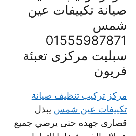
صيانة تكييفات عين
شمس
01555987871
سبليت مركزى تعبئة
فريون
مركز تركيب تنظيف صيانة
تكييفات عين شمس
يبذل
قصارى جهده حتى يرضي جميع