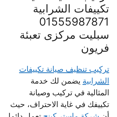
تكييفات الشرابية
01555987871
سبليت مركزى تعبئة
فريون
تركيب تنظيف صيانة تكييفات
الشرابية
يضمن لك خدمة
المثالية في تركيب وصيانة
تكييفك في غاية الاحتراف، حيث
أن
شركة ماستر كينج
تعمل دائما